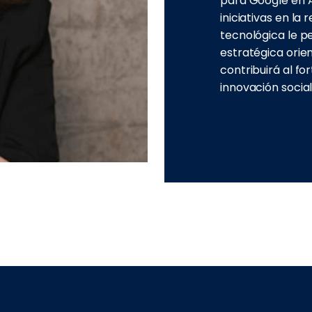
para Google en A
iniciativas en la
tecnológica le p
estratégica orien
contribuirá al f
innovación social